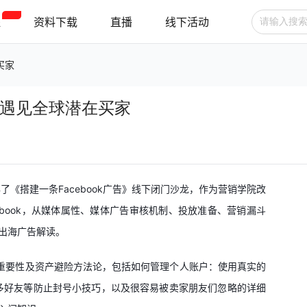
程
资料下载
直播
线下活动
买家
广告投放
选品技巧
账号管理
广告，遇见全球潜在买家
跨境支付
跨境物流
新手指南
《搭建一条Facebook广告》线下闭门沙龙，作为营销学院改
book，从媒体属性、媒体广告审核机制、投放准备、营销漏斗
出海广告解读。
的媒体重要性及资产避险方法论，包括如何管理个人账户：使用真实的
多好友等防止封号小技巧，以及很容易被卖家朋友们忽略的详细