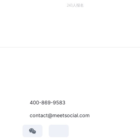
243
人报名
400-869-9583
contact@meetsocial.com