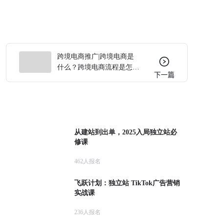
跨境电商推广|跨境电商是
什么？跨境电商流程是怎样
下一篇
的？
从建站到出单，2025入局独立站必
修课
462
人报名
飞跃计划：独立站 TikTok广告营销
实战课
236
人报名