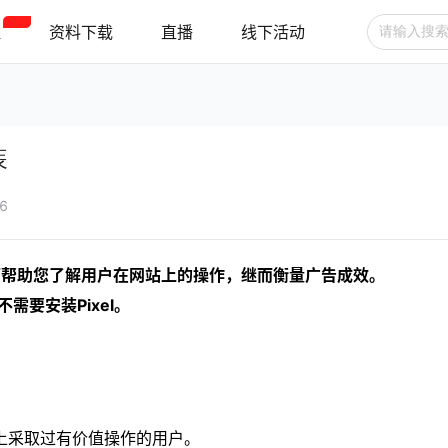
程
资料下载
直播
线下活动
广告投放
选品技巧
账号管理
装
跨境支付
跨境物流
新手指南
36
工具，可帮助您了解用户在网站上的操作，继而衡量广告成效。
需要安装Pixel。
上采取过有价值操作的用户。