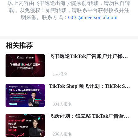
以上内容由飞书逸途出海学院原创/转载，请勿私自转
载，以免侵权！如需转载，请联系平台获得授权并注
明来源。联系方式：
GCC@meetsocial.com
相关推荐
飞书逸途TikTok广告账户开户操作流程
1
人报名
TikTok Shop 领飞计划：TikTok Shop新商实操爆单营
334
人报名
飞跃计划：独立站 TikTok广告营销实战课
236
人报名