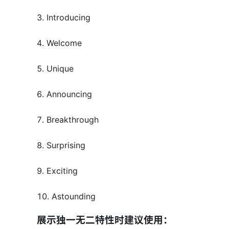
3. Introducing
4. Welcome
5. Unique
6. Announcing
7. Breakthrough
8. Surprising
9. Exciting
10. Astounding
展示独一无二特性时建议使用：