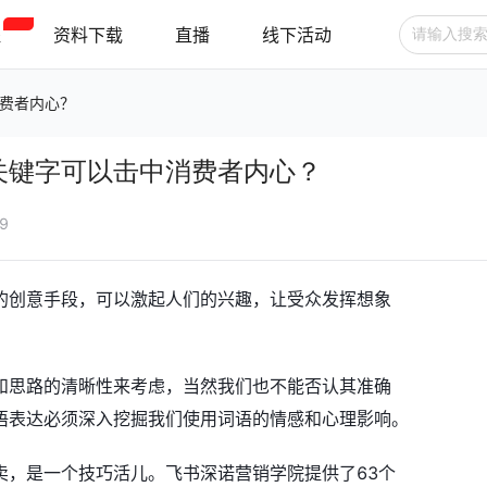
程
资料下载
直播
线下活动
费者内心？
广告投放
选品技巧
账号管理
关键字可以击中消费者内心？
跨境支付
跨境物流
新手指南
59
的创意手段，可以激起人们的兴趣，让受众发挥想象
和思路的清晰性来考虑，当然我们也不能否认其准确
语表达必须深入挖掘我们使用词语的情感和心理影响。
卖，是一个技巧活儿。飞书深诺营销学院提供了63个