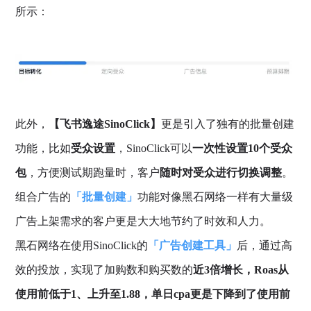
所示：
此外，
【飞书逸途SinoClick】
更是引入了独有的批量创建
功能，比如
受众设置
，SinoClick可以
一次性设置10个受众
包
，方便测试期跑量时，客户
随时对受众进行切换调整
。
组合广告的
「批量创建」
功能对像黑石网络一样有大量级
广告上架需求的客户更是大大地节约了时效和人力。
黑石网络在使用SinoClick的
「广告创建工具」
后，通过高
效的投放，实现了加购数和购买数的
近3倍增长，Roas从
使用前低于1、上升至1.88，单日cpa更是下降到了使用前