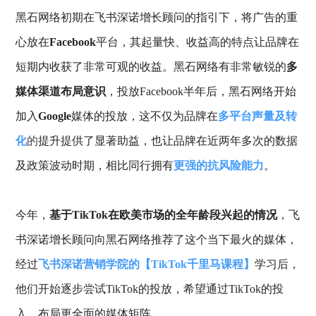
黑石网络初期在飞书深诺增长顾问的指引下，将广告的重
心放在
Facebook
平台，其起量快、收益高的特点让品牌在
短期内收获了非常可观的收益。黑石网络有非常敏锐的
多
媒体渠道布局意识
，投放Facebook半年后，黑石网络开始
加入
Google
媒体的投放，这不仅为品牌在
多平台声量及转
化
的
提升提供了显著助益，也让品牌在近两年多次的数据
及政策波动时期，相比同行拥有
更强的抗风险能力
。
今年，
基于TikTok在欧美市场的全年龄段兴起的情况
，飞
书深诺增长顾问向黑石网络推荐了这个当下最火的媒体，
经过
飞书深诺营销学院的【TikTok千里马课程】
学习后，
他们开始逐步尝试TikTok的投放，希望通过TikTok的投
入，布局更全面的媒体矩阵。