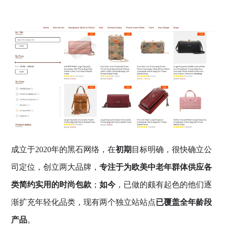
成立于2020年的黑石网络，在
初期
目标明确，很快确立公
司定位，创立两大品牌，
专注于为欧美中老年群体供应各
类简约实用的时尚包款
；
如今
，已做的颇有起色的他们逐
渐扩充年轻化品类，现有两个独立站站点
已覆盖全年龄段
产品
。