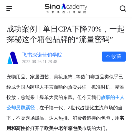
成功案例 | 单日CPA下降70%，一起
探秘这个箱包品牌的“流量密码”
飞书深诺营销学院
收藏
2022-08-26 11:28:48
宠物用品、家居园艺、美妆服饰...等热门赛道品类似乎已
经成为国内跨境人不言而喻的热卖共识，抓准时机、精准
投放，总能乘上爆单大卖的东风。但今天我们
故事的主人
公却另辟蹊径
，在千禧一代、Z世代占据比主流市场的当
下，不卖秀场爆品、达人热推、消费者追捧的包包，用
实
用和高性价
打开了
欧美中老年箱包类
市场的大门。