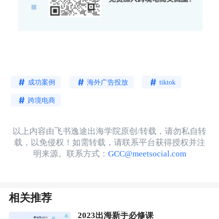
成功案例
海外广告投放
tiktok
跨境电商
以上内容由飞书逸途出海学院原创/转载，请勿私自转
载，以免侵权！如需转载，请联系平台获得授权并注
明来源。联系方式：
GCC@meetsocial.com
相关推荐
2023出海新手必修课