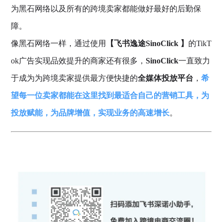
为黑石网络以及所有的跨境卖家都能做好最好的后勤保
障。
像黑石网络一样，通过使用
【飞书逸途SinoClick 】
的TikT
ok广告实现品效提升的商家还有很多，
SinoClick
一直致力
于成为为跨境卖家提供最方便快捷的
全媒体投放平台
，
希
望每一位卖家都能在这里找到最适合自己的营销工具，为
投放赋能，为品牌增值，实现业务的高速增长
。