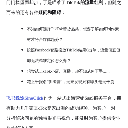
门门槛望而却步，于是瞄准了
TikTok的流量红利
，但随之
而来的还有各种
疑问和阻碍
：
不知如何选择TikTok带货品类，想要了解如何制作素
材才符合媒体趋势？
按照Facebook套路投放TikTok结果0出单，流量便宜但
却无法精准定位怎么办？
想尝试TikTok小店、直播，却不知从何下手......
花上千报名“训练营”，无奈发现只有噱头毫无干货......
飞书逸途SinoClick
作为一站式出海营销SaaS服务平台，拥
有助力几千家TikTok卖家出海的成功经验、为客户一对一
分析解决问题的独特眼光与视角，能及时为客户提供专业