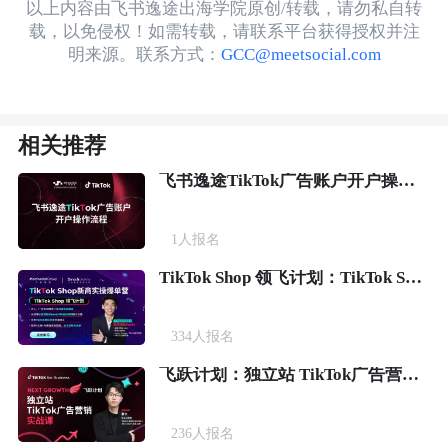
以上内容由飞书逸途出海学院原创/转载，请勿私自转
载，以免侵权！如需转载，请联系平台获得授权并注
明来源。联系方式：
GCC@meetsocial.com
相关推荐
飞书逸途TikTok广告账户开户操作流程
1
人报名
TikTok Shop 领飞计划：TikTok Shop新商实操爆单营
334
人报名
飞跃计划：独立站 TikTok广告营销实战课
236
人报名