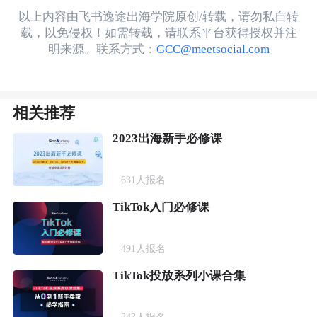
以上内容由飞书逸途出海学院原创/转载，请勿私自转
载，以免侵权！如需转载，请联系平台获得授权并注
明来源。联系方式：
GCC@meetsocial.com
相关推荐
2023出海新手必修课
631
人报名
TikTok入门必修课
491
人报名
TikTok投放系列小课合集
243
人报名