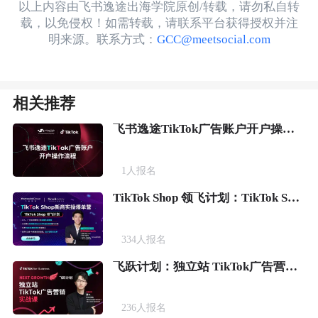
以上内容由飞书逸途出海学院原创/转载，请勿私自转
载，以免侵权！如需转载，请联系平台获得授权并注
明来源。联系方式：
GCC@meetsocial.com
相关推荐
飞书逸途TikTok广告账户开户操作流程
1
人报名
TikTok Shop 领飞计划：TikTok Shop新商实操爆单营
334
人报名
飞跃计划：独立站 TikTok广告营销实战课
236
人报名