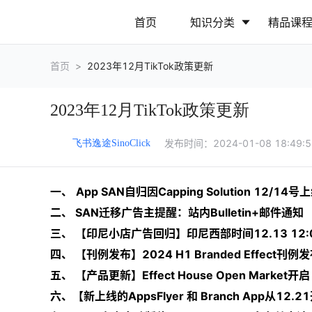
首页
知识分类
精品课
首页
>
2023年12月TikTok政策更新
行业动态
政策解读
2023年12月TikTok政策更新
营销推广
网站运营
发布时间：
2024-01-08 18:49:
飞书逸途SinoClick
一、
App SAN自归因Capping Solution 12/14号
二、 SAN迁移
广告
主提醒：站内Bulletin+邮件通知
三、 【印尼小店广告回归】印尼西部时间12.13 12:00
四、 【刊例发布】2024 H1 Branded Effect刊例
五、 【产品更新】Effect House Open Market开
六、【新上线的AppsFlyer 和 Branch App从1