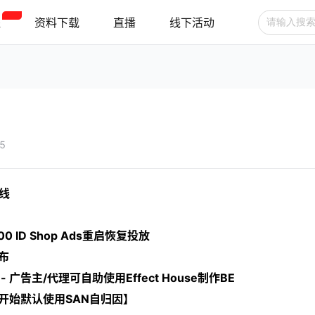
程
资料下载
直播
线下活动
广告投放
选品技巧
账号管理
跨境支付
跨境物流
新手指南
55
上线
 ID Shop Ads重启恢复投放
发布
启 - 广告主/代理可自助使用Effect House制作BE
2.21开始默认使用SAN自归因】