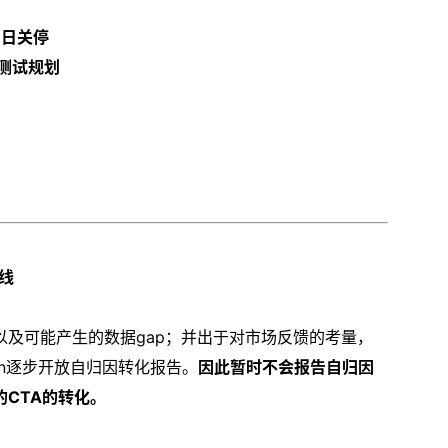
1日关停
4测试规划
上线
及可能产生的数据gap；并出于对市场反馈的考量，
tion逐步开放自归因转化报告。
因此暂时不会报告自归因
的CTA的转化。