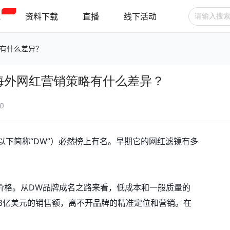
程
资料下载
直播
线下活动
有什么差异？
广告投放
选品技巧
账号管理
海外网红营销策略有什么差异？
跨境支付
跨境物流
新手指南
40
n手表（以下简称“DW”）必然榜上有名。早期它的网红滤镜有多
价格。从DW品牌成名之路来看，低成本和一般质量的
28亿美元的销售额，离不开品牌的精准定位和营销。在