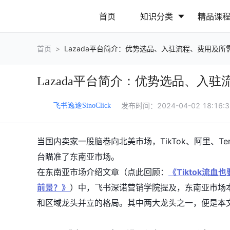
首页
知识分类
精品课
首页
>
Lazada平台简介：优势选品、入驻流程、费用及所
行业动态
政策解读
Lazada平台简介：优势选品、入
营销推广
网站运营
发布时间：
2024-04-02 18:16:
飞书逸途SinoClick
当国内卖家一股脑卷向北美市场，TikTok、阿里、
台瞄准了东南亚市场。
在东南亚市场介绍文章（点此回顾：
《Tiktok流
前景？》
）中，飞书深诺营销学院提及，东南亚市场
和区域龙头并立的格局。其中两大龙头之一，便是本文要