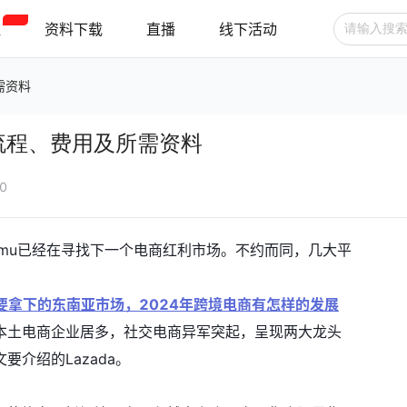
程
资料下载
直播
线下活动
需资料
广告投放
选品技巧
账号管理
驻流程、费用及所需资料
跨境支付
跨境物流
新手指南
30
Temu已经在寻找下一个电商红利市场。不约而同，几大平
血也要拿下的东南亚市场，2024年跨境电商有怎样的发展
本土电商企业居多，社交电商异军突起，呈现两大龙头
介绍的Lazada。