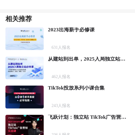
相关推荐
2023出海新手必修课
631
人报名
从建站到出单，2025入局独立站必修课
462
人报名
TikTok投放系列小课合集
243
人报名
飞跃计划：独立站 TikTok广告营销实战课
236
人报名