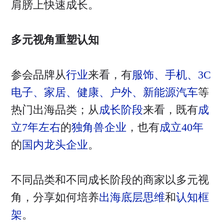
肩膀上快速成长。
多元视角重塑认知
参会品牌从
行业
来看，有
服饰、手机、3C
电子、家居、健康、户外、新能源汽车
等
热门出海品类；从
成长阶段
来看，既有
成
立7年左右
的
独角兽企业
，也有
成立40年
的
国内龙头企业
。
不同品类和不同成长阶段的商家以多元视
角，分享如何培养
出海底层思维
和
认知框
架
。