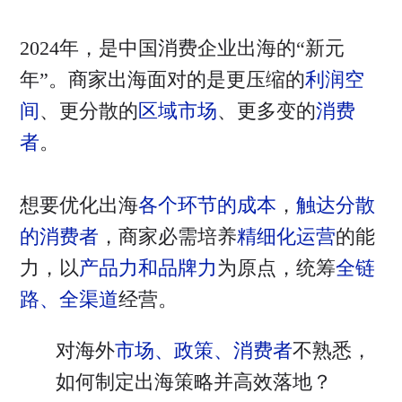
2024年，是中国消费企业出海的“新元
年”。商家出海面对的是更压缩的
利润空
间
、更分散的
区域市场
、更多变的
消费
者
。
想要优化出海
各个环节的成本
，
触达分散
的消费者
，商家必需培养
精细化运营
的能
力，以
产品力和品牌力
为原点，统筹
全链
路、全渠道
经营。
对海外
市场、政策、消费者
不熟悉，
如何制定出海策略并高效落地？