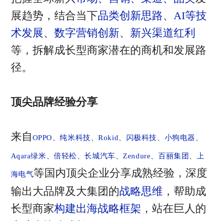
展趋势，结合当下
品类创新思路
、
AI等技
术发展
、
数字营销创新
、
新兴渠道红利
等，拆解成长型商家潜在的商机和发展路
径。
顶尖品牌经验分享
来自
OPPO、纯米科技
、
Rokid
、
闪极科技
、
小狗电器
、
Aqara绿米、倍轻松、长城汽车
、
Zendure、百丽集团、上
等国内顶尖企业分享成熟经验，深度
海电气
输出大品牌及大集团的
战略思维
，帮助成
长型商家
构建出海战略框架
，站在巨人的