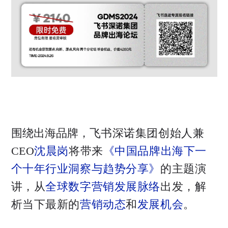
围绕出海品牌，
飞书深诺集团创始人兼
CEO
沈晨岗
将带来
《中国品牌出海下一
个十年行业洞察与趋势分享》
的主题演
讲，从
全球数字营销发展脉络
出发，解
析当下最新的
营销动态
和
发展机会
。