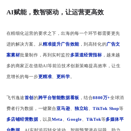
AI赋能，数智驱动，让运营更高效
在精细化运营的要求之下，出海的每一个环节都需要更先
进的解决方案。从
精准提升广告效能
，到高转化的
广告文
案素材
批量制作，再到实时监控
多渠道经营指标
，越来越
多的商家正在借助AI等前沿技术创新策略提高效率，让生
意增长的每一步
更精准
、
更科学
。
飞书逸途
首创
的
跨平台智能数据看板
，结合
8800万+
全球消
费者行为数据，一键聚合
亚马逊
、
独立站
、
TikTok Shop
等
多店铺经营数据
，以及
Meta
、
Google
、
TikTok
等
多媒体平
台数据
，AI实时追踪转化波动，智能预警潜在问题，助力