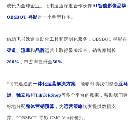
成长为全球企业。飞书逸途深度合作伙伴
AI智能影像品牌
OBSBOT 寻影
是一个典型样本。
借助飞书逸途自助化工具和定制化服务，OBSBOT 寻影在
渠道
、
流量
和
品牌
运营上取得显著增长，销售额增长
200%
，市占率提升至
50%
。
“飞书逸途的
一体化运营解决方案
，能够帮助我们整合
亚马
逊
、
独立站
和
TikTokShop
等多个平台的数据，帮助我们更
好地分配
整体营销预算
，为
运营策略
转变提供数据支
撑。”OBSBOT 寻影 CMO Vin评价到。