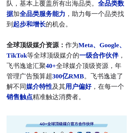
队，基本上覆盖所有出海品类。
全品类数
据
加
全品类服务能力
，助力每一个品类找
到
起步和增长
的机会。
全球顶级媒介资源：
作为
Meta、Google、
TikTok
等全球顶级媒介的
一级合作伙伴
，
飞书逸途汇聚
40+
全球媒介顶级资源，年
管理广告预算超
300亿RMB
。飞书逸途了
解不同
媒介特性
及其
用户偏好
，在每一个
销售触点
精准触达消费者。