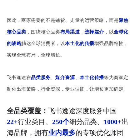
因此，商家需要的不是铺货、走量的运营策略，而是
聚焦
核心品类
，围绕核心品类
布局渠道
，
选择媒介
，以
全球化
的战略
触达全球消费者，以
本土化的传播
增强品牌粘性，
实现全球布局，全球增长。
飞书逸途在
品类服务
、
媒介资源
、
本土化传播
等为商家定
制化出海策略，行业资深，专业认证，让增长更加确定。
全品类覆盖：
飞书逸途深度服务中国
22+
行业类目、
250个
细分品类、
1000+
出
海品牌，拥有
业内最多
的专项优化师团