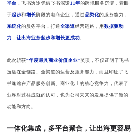
平台
，飞书逸途凭借飞书深诺
11年
的跨境服务沉淀，着眼
于
起步
和
增长
阶段的电商企业，通过
品类化
的服务能力，
系统化
的服务平台，打通
全渠道
经营链路，用
数据驱动
力
，
让出海业务起步和增长更成功
。
此次斩获
“年度最具商业价值企业”
奖项，不仅证明了飞书
逸途在全链路、全渠道的运营及服务能力，而且印证了飞
书逸途在产品服务创新、商业化上的核心竞争力，代表了
业界对过往成就的认可，也为公司未来的发展提供了新的
动能和方向。
一体化集成，多平台聚合，让出海更容易