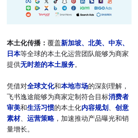
本土化传播：
覆盖
新加坡、北美、中东、
日本
等全球的本土化运营团队能够为商家
提供
无时差的本土服务
。
凭借对
全球文化
和
本地市场
的深刻理解，
飞书逸途能够为商家定制符合目标
消费者
审美
和
生活习惯
的本土化
内容规划
、
创意
素材
、
运营策略
，加速推动产品曝光和销
量增长。