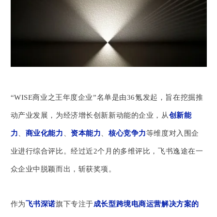
“WISE商业之王年度企业”名单是由36氪发起，旨在挖掘推
动产业发展，为经济增长创新新动能的企业，从
创新能
力
、
商业化能力
、
资本能力
、
核心竞争力
等维度对入围企
业进行综合评比。经过近2个月的多维评比，飞书逸途在一
众企业中脱颖而出，斩获奖项。
作为
飞书深诺
旗下专注于
成长型跨境电商运营解决方案的