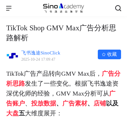
TikTok Shop GMV Max广告分析思
路解析
飞书逸途SinoClick
收藏
2025-10-24 17:09:47
TikTok广告产品转向GMV Max后，
广告分
析思路
发生了一些变化。根据飞书逸途资
深优化师的经验，GMV Max分析可从
广
告账户
、
投放数据
、
广告素材
、
店铺
以及
大盘
五
大维度展开：