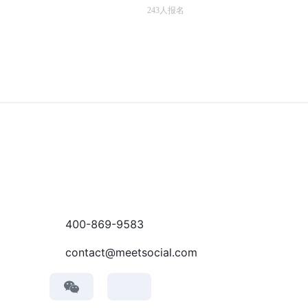
243
人报名
400-869-9583
contact@meetsocial.com