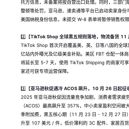
托方信息，未备案将按自营出口处理。同时，三部门
整顿等处罚，亚马逊、速卖通等平台已启动卖家身份与
美国纳税身份信息，未提交 W-8 表单将暂停销售权
2️⃣
【TikTok Shop 全球黑五规则落地，物流备货 11 
TikTok Shop 首次开启覆盖美、英、日等八国的全
亿站内外曝光及亿级美金补贴。美区 FBT 仓配一体商
将延长至 5-7 天，使用 TikTok Shipping 的
家还可获专项运营保障。
3️⃣
【亚马逊秋促遇冷 ACOS 飙升，10 月 26 日起
2025 年亚马逊秋促因流量竞争加剧、消费者需求
（ACOS）最高飙升至 357%，中小卖家盈利空间被大
季附加费，黑五核心期（11 月 23 日 - 12 月 27
升至 107 美元 / 件，低价薄利的 3C 配件、家