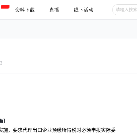
程
资料下载
直播
线下活动
广告投放
选品技巧
账号管理
跨境支付
跨境物流
新手指南
43
确】
 1 日起实施，要求代理出口企业预缴所得税时必须申报实际委