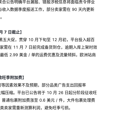
联合公告明确平台漏报、错报涉税信息将面临责令停业
收入数据季度报送工作，部分卖家需在 90 天内更新
限。
月 7 日截止】
球黑五大促，贯穿 10 月下旬至 12 月初，平台投入超百
家需在 11 月 7 日前完成备货到仓，逾期入库上架时效
商家可享最低 2.99 美金 / 单的运费优惠及流量倾斜，欧洲站商
征收旺季附加费】
疲劳等因素效果不及预期，部分品类广告支出回报率
幅压缩。平台已公告将于 10 月 26 日起分阶段征收旺
 日）普通包裹附加费涨至 0.6 美元 / 件，大件包裹处理费
居百货类卖家需重新测算利润，避免旺季亏损。