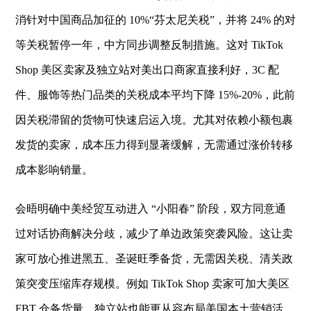
消针对中国商品加征的 10%“芬太尼关税”，并将 24% 的对
等关税暂停一年，中方同步调整反制措施。这对 TikTok
Shop 美区卖家及独立站对美出口商家直接利好，3C 配
件、服饰等热门品类的关税成本平均下降 15%-20%，此前
因关税滞留的货物可快速启运入境。尤其对依赖小额包裹
发货的卖家，成本压力得到显著缓解，无需通过涨价转移
成本影响销量。
会晤明确中美经贸互动进入 “小阳春” 阶段，双方同意通
过对话协商解决分歧，减少了单边政策突袭风险。这让卖
家可放心推进黑五、圣诞旺季备货，无需因关税、清关政
策突变压缩库存规模。例如 TikTok Shop 卖家可加大美区
FBT 仓备货量，独立站也能更从容布局美国本土营销活