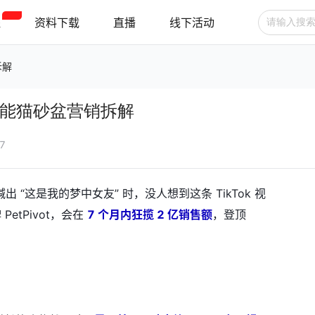
程
资料下载
直播
线下活动
拆解
广告投放
选品技巧
账号管理
ot智能猫砂盆营销拆解
跨境支付
跨境物流
新手指南
37
“这是我的梦中女友” 时，没人想到这条 TikTok 视
etPivot，会在
7 个月内狂揽 2 亿销售额
，登顶