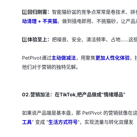
2️⃣
回归刚需：
智能猫砂盆的竞争点常常是卷技术、拼
动清理 + 不夹猫
。做到插电即用、不挑猫砂，让产品从
3️⃣
体验至上：
把噪音、安全、清洁频率、占地……这
PetPivot通过
主动做减法
，用聚焦
更加人性化体验
，
他们对于营销的独特见解。
02.营销加法：在TikTok,把产品做成“情绪爆品”
如果说产品端是基本盘，那 PetPivot 的营销就像
工具
” 变成 “
生活方式符号
”，实现流量与转化双爆发