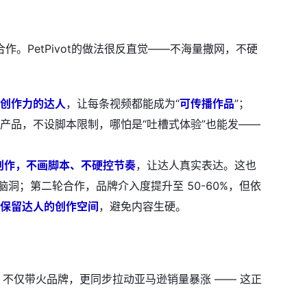
。PetPivot的做法很反直觉——不海量撒网，不硬
创作力的达人
，让每条视频都能成为“
可传播作品
”；
产品，不设脚本限制，哪怕是“吐槽式体验”也能发——
创作，不画脚本、不硬控节奏
，让达人真实表达。这也
脑洞；第二轮合作，品牌介入度提升至 50-60%，但依
保留达人的创作空间
，避免内容生硬。
。
%，不仅带火品牌，更同步拉动亚马逊销量暴涨 —— 这正