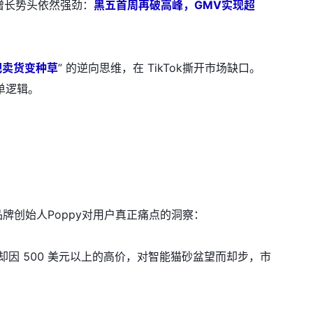
t的增长势头依然强劲：
黑五首周再破高峰，GMV实现超
把卖货变种草
” 的逆向思维，在 TikTok撕开市场缺口。
单逻辑。
品牌创始人Poppy对用户真正痛点的洞察：
，却因 500 美元以上的高价，对智能猫砂盆望而却步，市