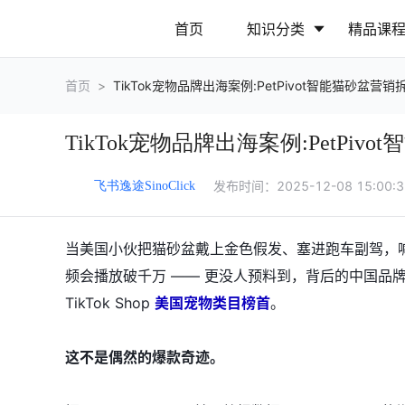
首页
知识分类
精品课
首页
>
TikTok宠物品牌出海案例:PetPivot智能猫砂盆营销
行业动态
政策解读
TikTok宠物品牌出海案例:PetPiv
营销推广
网站运营
发布时间：
2025-12-08 15:00:
飞书逸途SinoClick
当美国小伙把猫砂盆戴上金色假发、塞进跑车副驾，喊出 
频会播放破千万 —— 更没人预料到，背后的中国品牌 P
TikTok Shop
美国宠物类目榜首
。
这不是偶然的爆款奇迹。