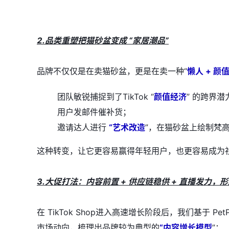
2.品类重塑把猫砂盆变成 “家居潮品”
品牌不仅仅是在卖猫砂盆，更是在卖一种“
懒人 + 颜
团队敏锐捕捉到了TikTok “
颜值经济
” 的跨界潜
用户发邮件催补货；
邀请达人进行
“艺术改造
”，在猫砂盆上绘制梵
这种转变，让它更容易赢得年轻用户，也更容易成为
3.大促打法：内容前置 + 供应链稳供 + 直播发力
在 TikTok Shop进入高速增长阶段后，我们基于 P
市场动向，梳理出品牌较为典型的
“内容增长模型
”：