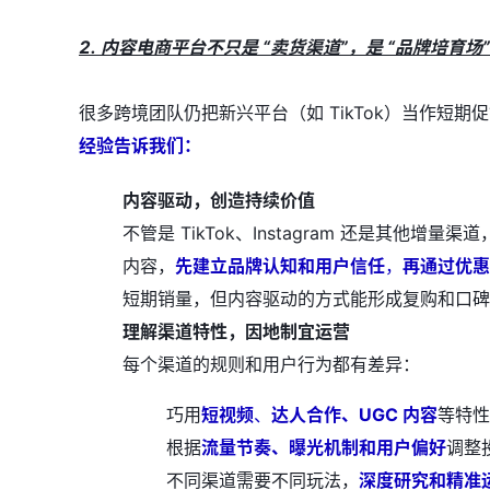
2. 内容电商平台不只是 “卖货渠道”，是 “品牌培育场”
很多跨境团队仍把新兴平台（如 TikTok）当作短
经验告诉我们：
内容驱动，创造持续价值
不管是 TikTok、Instagram 还是其他
内容，
先建立品牌认知和用户信任
，
再通过优惠
短期销量，但内容驱动的方式能形成复购和口碑
理解渠道特性，因地制宜运营
每个渠道的规则和用户行为都有差异：
巧用
短视频
、
达人合作、UGC 内容
等特性
根据
流量节奏、曝光机制和用户偏好
调整
不同渠道需要不同玩法，
深度研究和精准