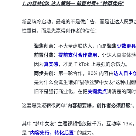
1.内容共创& 达人策略— 前置付费+ “种草优先”
新品牌冷启动，最难的不是做广告，而是让达人愿意合作
性垂类，而是先赢得创作者的信任：
聚焦创意：
不大量建联达人，而是
聚焦
少数更具
前置付费：
提前支付合作费用
，让达人真实体验
因为
真实感
，才是 TikTok 上最强的杀伤力。
两步共创：
第一轮合作，80% 内容由
达人自主
是为什么会诞生诸如“猫砂盆梦中女友”这种出圈
旧不是强行商业化，在把
关键卖点
讲清楚的同时
这套爆款逻辑很简单“
内容想要爆，创作者必须舒服
”
其中 “梦中女友” 主题视频播放破千万，互动率 13
是 “
内容先行，转化后置
” 的威力。