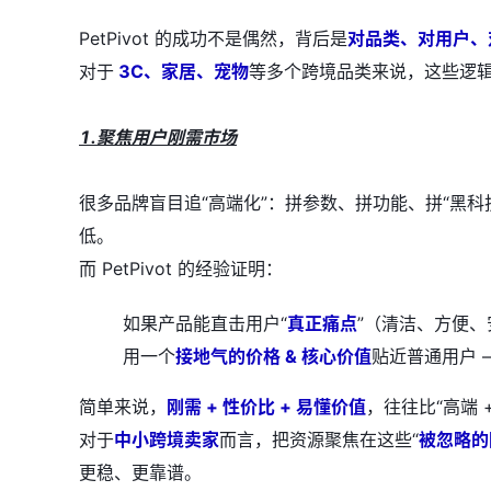
PetPivot 的成功不是偶然，背后是
对品类、对用户、
对于
3C、家居、宠物
等多个跨境品类来说，这些逻
1.聚焦用户刚需市场
很多品牌盲目追“高端化”：拼参数、拼功能、拼“黑
低。
而 PetPivot 的经验证明：
如果产品能直击用户“
真正痛点
”（清洁、方便
用一个
接地气的价格 & 核心价值
贴近普通用户 
简单来说，
刚需 + 性价比 + 易懂价值
，往往比“高端 
对于
中小跨境卖家
而言，把资源聚焦在这些“
被忽略的
更稳、更靠谱。