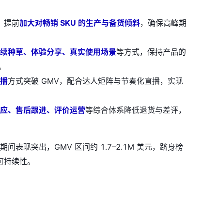
奏，提前
加大对畅销 SKU 的生产与备货倾斜
，确保高峰期
续种草、体验分享、真实使用场景
等方式，保持产品的
。
播
方式突破 GMV，配合达人矩阵与节奏化直播，实现
应、售后跟进、评价运营
等综合体系降低退货与差评，
促期间表现突出，GMV 区间约 1.7–2.1M 美元，跻身榜
可持续性。