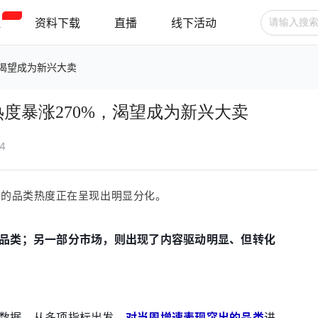
程
资料下载
直播
线下活动
，渴望成为新兴大卖
广告投放
选品技巧
账号管理
热度暴涨270%，渴望成为新兴大卖
跨境支付
跨境物流
新手指南
44
市场的品类热度正在呈现出明显分化。
品类；另一部分市场，则出现了内容驱动明显、但转化
数据，从多项指标出发，
对当周增速表现突出的品类
进