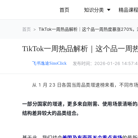
首页
知识分类
精品课
首页
>
TikTok一周热品解析｜这个品一周热度暴涨270%
行业动态
政策解读
TikTok一周热品解析｜这个品一周
营销推广
网站运营
发布时间：
2026-01-26 14:57:
飞书逸途SinoClick
从 1 月 23 日各国当周品类增速榜来看，不同
一部分国家的增速，更多来自刚需、使用场景清晰的
结构差异较大的品类组合。
基于此，我们结合
美国及东南亚五个重点市场
的最新