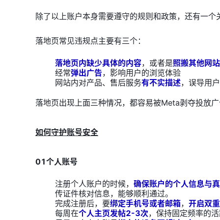
除了以上账户本身需要遵守的规则和政策，还有一个
落地页常见违规点主要有三个：
落地页内缺少具体的内容
，或者是
照搬其他网站
经常
弹出广告
，影响用户的浏览体验
网站内对产品、售后服务
有不实描述
，误导用户
落地页出现上面三种情况，都容易被Meta剥夺投放
如何守护账号安全
01个人账号
注册个人账户的时候，
确保账户的个人信息与真
传证件核对信息，能够顺利通过。
完成注册后，要
绑定手机号或者邮箱
，
开启双重
每周在
个人主页发帖2-3次
，保持固定频率的活