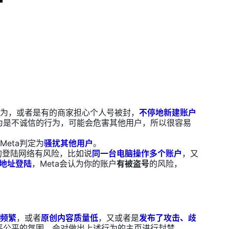
为，或者是有的商家担心个人号被封，
不停地新建账户
认为是不诚信的行为，可能会危害其他用户，所以很容易
Meta判定为
骚扰其他用户
。
户的登陆网络有风险，比如说
同一台电脑操作多个账户
，又
P地址登陆
，Meta会认为你的账户
有被盗号
的风险，
频繁
，或者
原创内容质量低
，又或者是
发布了攻击、歧
和平公平的氛围，会对做出上述行为的主页进行封禁。