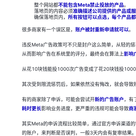
整个网站都
不能包含Meta禁止投放的产品
。
落地页的内容必须
准确描述公司提供的产品或服
确保落地页内，
所有按钮可以点选，每个产品都
很多商家有一个误区是，
账户被封重新申请就可以
。
违反Meta广告政策可不只是封户这么简单，从轻的
从而影响广告在系统里的评分，最终会在算法上
影响
从花10块钱能投1000次广告变成了花20块钱投10
其次受到限流惩罚后，如果依然没有悔改，就会导致
有的商家除了申诉，可能会尝试开
新的广告账户
，有
耗时更长
影响业务进度，更严重的违规可能会导致
商
其实Meta的申诉流程比较简单，通过官方申诉渠道的
的账户，来判断是否误判，一般3天内会有复审结果