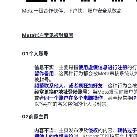
Meta一级合作伙伴，下户快，账户安全系数高
Meta账户常见被封原因
01个人账号
信息不实
：主要是指
使用虚假信息进行注册
的行
留作备用
，这两种行为都会被Meta审核系统
被封号。
频繁联系他人、或者疯狂加好友
：这种行为会被
经常更换IP地址登陆账号
：当Meta发现你账
或者
同一个账户在多个电脑操作
，甚至经常换
I
以“保护”的名义将你的个人号封禁。
02商家主页
内容不当：
主页发布涉及
侵权
的内容、
转帖过于
视他人的仇恨言论
时，Meta为了维护平台上