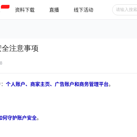
程
资料下载
直播
线下活动
广告投放
选品技巧
账号管理
号安全注意事项
跨境支付
跨境物流
新手指南
38
户：
个人账户、商家主页、广告账户和商务管理平台
。
如何守护账户安全
。