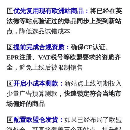
1️⃣
优先复用现有欧洲站商品：
将已经在英
法德等站点验证过的爆品同步上架到新站
点，
降低选品试错成本
2️⃣
提前完成合规资质：
确保CE认证、
EPR注册、VAT税号等欧盟要求的资质齐
全，
避免上线后被限制销售
3️⃣
开启小成本测款：
新站点上线初期投入
少量广告预算测款，
快速锁定符合当地市
场偏好的商品
4️⃣
配置欧盟仓发货：
如果已经布局了欧盟
海外仓，可直接覆盖三个新站点，提升配