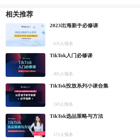
相关推荐
2023出海新手必修课
631
人报名
TikTok入门必修课
491
人报名
TikTok投放系列小课合集
243
人报名
TikTok选品策略与方法
171
人报名