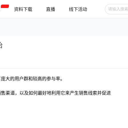
程
资料下载
直播
线下活动
广告投放
选品技巧
账号管理
始
跨境支付
跨境物流
新手指南
拥有庞大的用户群和较高的参与率。
重要销售渠道，以及如何最好地利用它来产生销售线索并促进