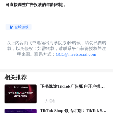
可直接调整广告投放的年龄限制)。
全球游戏
以上内容由飞书逸途出海学院原创/转载，请勿私自转
载，以免侵权！如需转载，请联系平台获得授权并注
明来源。联系方式：
GCC@meetsocial.com
相关推荐
飞书逸途TikTok广告账户开户操作流程
1
人报名
TikTok Shop 领飞计划：TikTok Shop新商实操爆单营