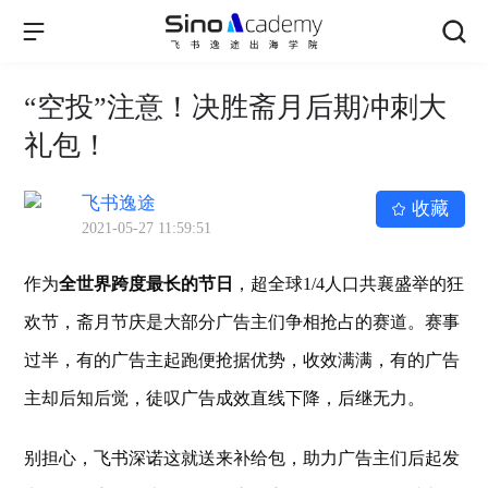
“空投”注意！决胜斋月后期冲刺大
礼包！
飞书逸途
收藏
2021-05-27 11:59:51
作为
全世界跨度最长的节日
，超
全球1/4人口共襄盛举的狂
欢节，斋月节庆是大部分广告主们争相抢占的赛道。赛事
过半，有的广告主起跑便抢据优势，收效满满，有的广告
主却后知后觉，徒叹广告成效直线下降，后继无力。
别担心，飞书深诺这就送来补给包，助力广告主们后起发