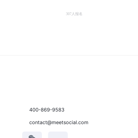
307
人报名
400-869-9583
contact@meetsocial.com