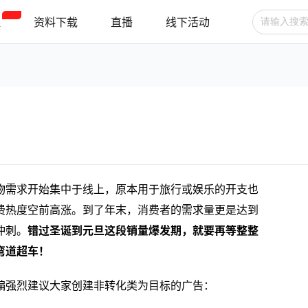
程
资料下载
直播
线下活动
广告投放
选品技巧
账号管理
跨境支付
跨境物流
新手指南
物需求开始集中于线上，原本用于旅行或娱乐的开支也
费热度空前高涨。到了年末，消费者的需求量更是达到
冲刺。
错过圣诞到元旦这段销量爆发期，就要再等整整
弯道超车！
编强烈建议大家创建非转化类为目标的广告：