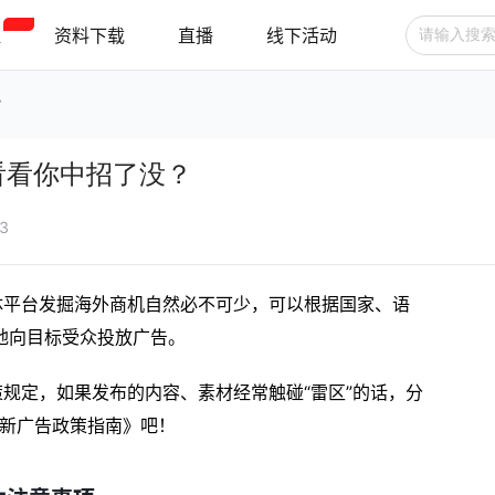
程
资料下载
直播
线下活动
？
广告投放
选品技巧
账号管理
来看看你中招了没？
跨境支付
跨境物流
新手指南
13
媒体平台发掘海外商机自然必不可少，可以根据国家、语
地向目标受众投放广告。
政策规定，如果发布的内容、素材经常触碰“雷区”的话，分
k最新广告政策指南》吧！