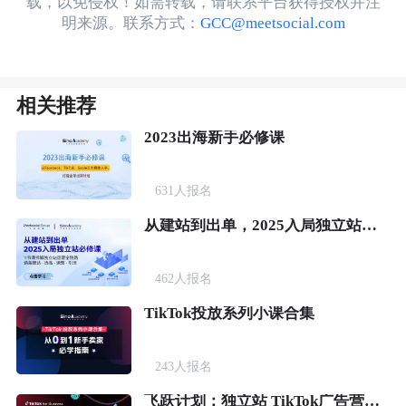
载，以免侵权！如需转载，请联系平台获得授权并注
明来源。联系方式：
GCC@meetsocial.com
相关推荐
2023出海新手必修课
631
人报名
从建站到出单，2025入局独立站必修课
462
人报名
TikTok投放系列小课合集
243
人报名
飞跃计划：独立站 TikTok广告营销实战课