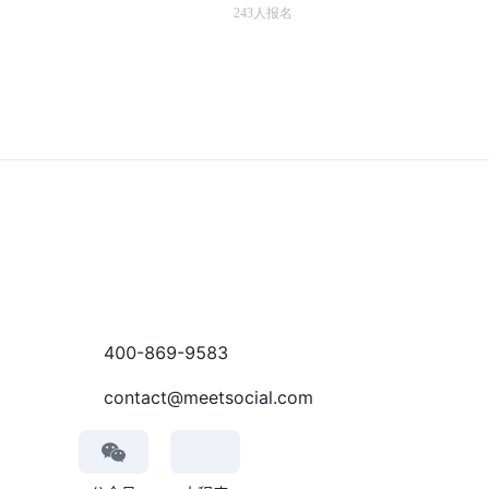
243
人报名
400-869-9583
contact@meetsocial.com