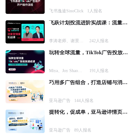
飞书逸途SinoClick
1
人报名
飞跃计划投流进阶实战课：流量变销量
李涛老师
、
谢景鸿老师
242
人报名
玩转全球流量，TikTok广告投放速成课
Miya
、
Joy Shao
、
Tyson
191
人报名
巧用多广告组合，打造店铺与消费者无间互动的旺季之旅
亚马逊广告
144
人报名
提转化，促成单，亚马逊详情页基础优化课
亚马逊广告
89
人报名