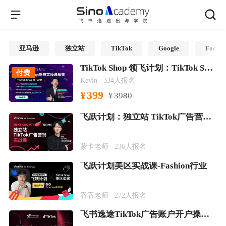
亚马逊
独立站
TikTok
Google
Faceb
TikTok Shop 领飞计划：TikTok Shop新商实操爆单营
付费
Kevin
334
人报名
¥
399
¥
3980
飞跃计划：独立站 TikTok广告营销实战课
蒙卡老师
236
人报名
飞跃计划美区实战课-Fashion行业
吞吞老师
272
人报名
飞书逸途TikTok广告账户开户操作流程