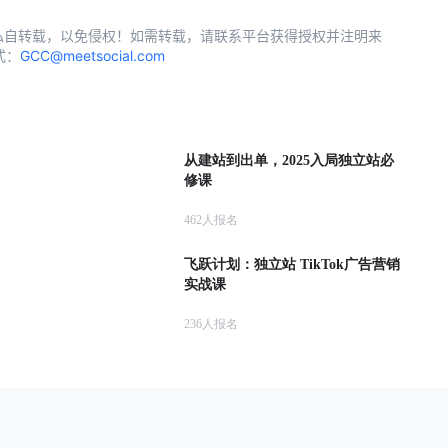
私自转载，以免侵权！如需转载，请联系平台获得授权并注明来
式：
GCC@meetsocial.com
从建站到出单，2025入局独立站必
修课
462
人报名
飞跃计划：独立站 TikTok广告营销
实战课
236
人报名