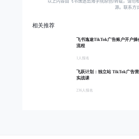
以上内容由飞书逸途出海学院原创/转载，请勿
源。联系方
相关推荐
飞书逸途TikTok广告账户开户操
流程
1
人报名
飞跃计划：独立站 TikTok广告
实战课
236
人报名