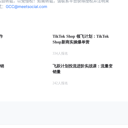
私自转载，以免侵权！如需转载，请联系平台获得授权并注明来
式：
GCC@meetsocial.com
作
TikTok Shop 领飞计划：TikTok
Shop新商实操爆单营
334
人报名
营销
飞跃计划投流进阶实战课：流量变
销量
242
人报名