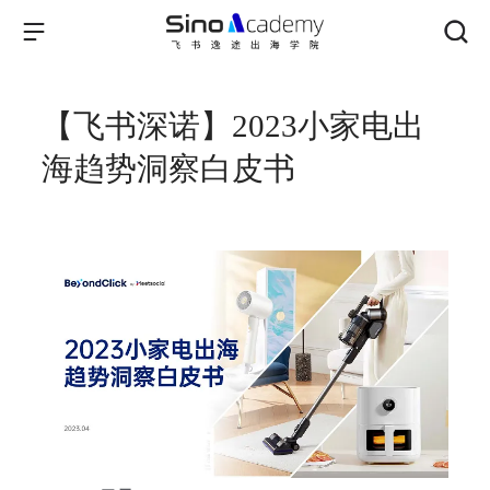
【飞书深诺】2023小家电出
海趋势洞察白皮书