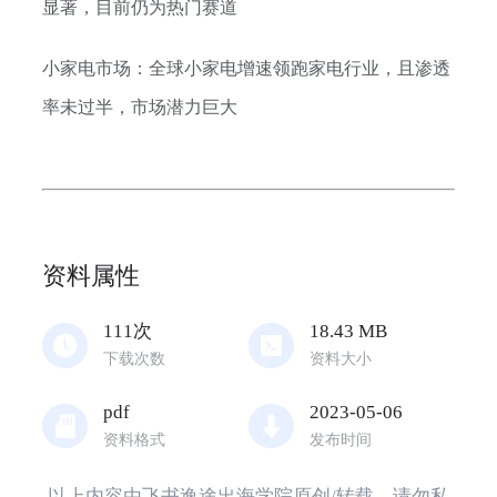
显著，目前仍为热门赛道
小家电市场：全球小家电增速领跑家电行业，且渗透
率未过半，市场潜力巨大
资料属性
111
次
18.43
MB
下载次数
资料大小
pdf
2023-05-06
资料格式
发布时间
以上内容由飞书逸途出海学院原创/转载，请勿私