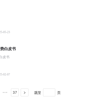
25-05-23
趋势白皮书
势白皮书
25-02-07
37
跳至
页
•••