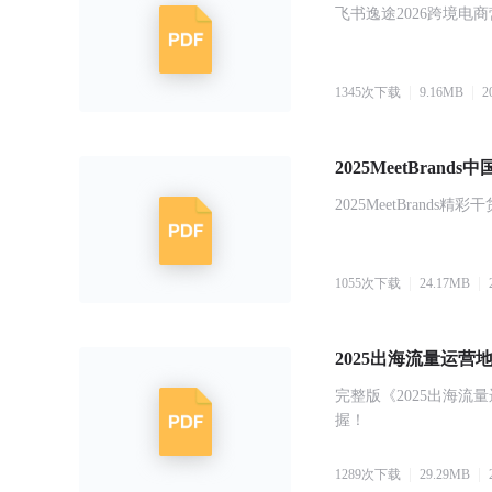
飞书逸途2026跨境电
1345
次下载
9.16
MB
2
2025MeetBra
2025MeetBrands
1055
次下载
24.17
MB
2025出海流量运营
完整版《2025出海
握！
1289
次下载
29.29
MB