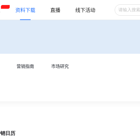
程
资料下载
直播
线下活动
广告投放
选品技巧
账号管理
跨境支付
跨境物流
新手指南
营销指南
市场研究
营销日历