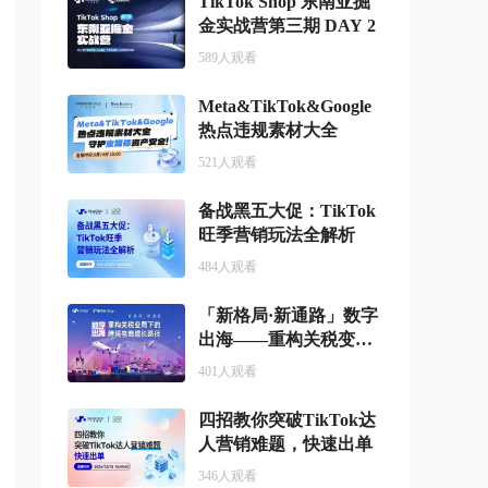
TikTok Shop 东南亚掘
金实战营第三期 DAY 2
589
人观看
Meta&TikTok&Google
热点违规素材大全
521
人观看
备战黑五大促：TikTok
旺季营销玩法全解析
484
人观看
「新格局·新通路」数字
出海——重构关税变局
下跨境电商增长路径
401
人观看
四招教你突破TikTok达
人营销难题，快速出单
346
人观看