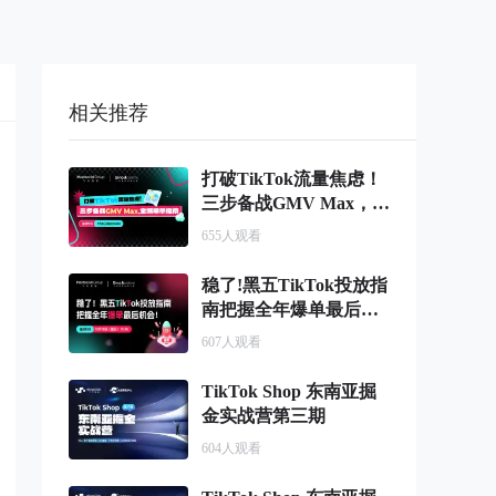
相关推荐
打破TikTok流量焦虑！
三步备战GMV Max，全
域爆单指南
655
人观看
稳了!黑五TikTok投放指
南把握全年爆单最后机
会!
607
人观看
TikTok Shop 东南亚掘
金实战营第三期
604
人观看