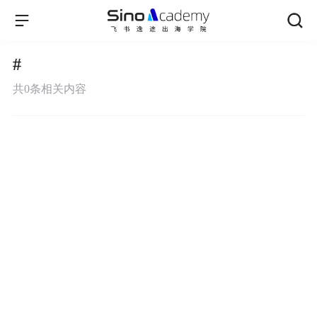
#
共
0
条相关内容