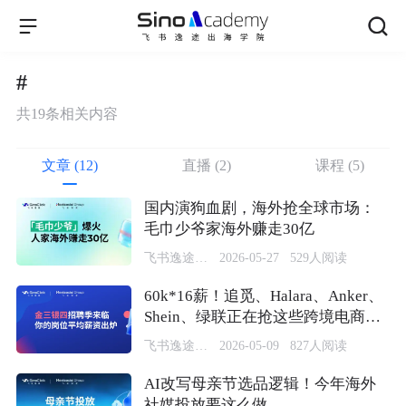
#
共
19
条相关内容
文章 (12)
直播 (2)
课程 (5)
国内演狗血剧，海外抢全球市场：
毛巾少爷家海外赚走30亿
飞书逸途SinoClick
2026-05-27
529
人阅读
60k*16薪！追觅、Halara、Anker、
Shein、绿联正在抢这些跨境电商人
才
飞书逸途SinoClick
2026-05-09
827
人阅读
AI改写母亲节选品逻辑！今年海外
社媒投放要这么做