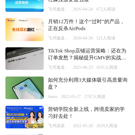
飞书逸途SinoClick
2026-04-24
672
人阅读
月销12万件！这个“过时”的产品，
正在反杀AirPods
飞书逸途SinoClick
2026-04-20
521
人阅读
TikTok Shop店铺运营策略：还在为
订单发愁？揭秘提升GMV的实战运
营策略
飞书逸途SinoClick
2025-06-23
4101
人阅读
如何充分利用3大媒体吸引高质量询
盘？
Jenna
2022-05-27
2767
人阅读
营销学院全新上线，跨境卖家的学
习好去处！
飞书深诺营销学院
2022-05-20
2639
人阅读