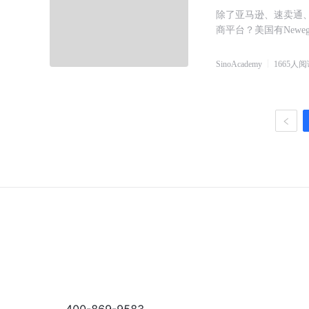
除了亚马逊、速卖通、
商平台？美国有Newegg、W
Cdiscount.com、Git
SinoAcademy
1665
人阅