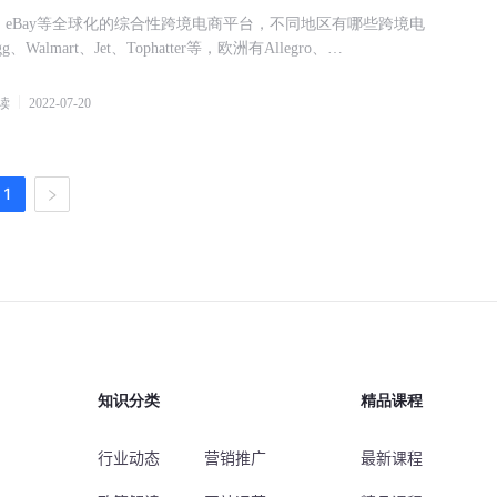
eBay等全球化的综合性跨境电商平台，不同地区有哪些跨境电
almart、Jet、Tophatter等，欧洲有Allegro、
tiGidiyor、eMAG、OTTO等。
读
2022-07-20
1
知识分类
精品课程
行业动态
营销推广
最新课程