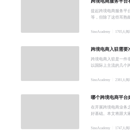
跨境电商服务平台
提起跨境电商服务平台
等，但除了这些耳熟
平台，本文将介绍北
SinoAcademy
1705
人阅
跨境电商入驻需要
跨境电商入驻是一件
以国际上主流的几个
SinoAcademy
2381
人阅
哪个跨境电商平台
在开展跨境电商业务
好基础。本文将跟大
SinoAcademy
1747
人阅