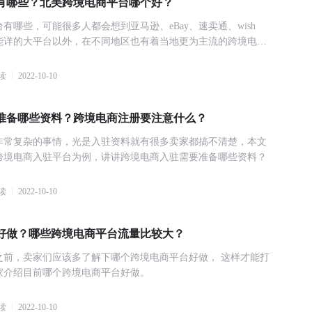
有哪些？北美跨境电商平台哪个好？
有哪些，可能很多人都会想到亚马逊、eBay、速卖通、wish
能详的大平台以外，在不同地区也有着当地更为主流的跨境电商
美地区的跨境电商服务平台有哪些？
读
2022-10-10
准备哪些资料？跨境电商注册要注意什么？
非常复杂的事情，光是入驻资料就有很多卖家都搞不清楚，本文
跨境电商入驻平台为例，讲讲跨境电商入驻需要准备哪些资料？
读
2022-10-10
好做？哪些跨境电商平台流量比较大？
之前，卖家们应该多了解下哪个跨境电商平台好做， 这样才能打
家介绍目前哪个跨境电商平台好做。
读
2022-10-10