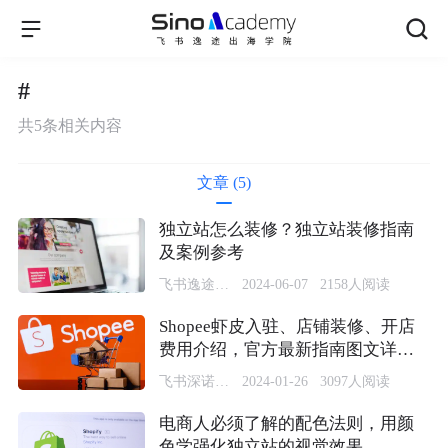
#
共
5
条相关内容
文章 (5)
独立站怎么装修？独立站装修指南
及案例参考
飞书逸途SinoClick
2024-06-07
2158
人阅读
Shopee虾皮入驻、店铺装修、开店
费用介绍，官方最新指南图文详解
开店及装修流程
飞书深诺营销学院
2024-01-26
3097
人阅读
电商人必须了解的配色法则，用颜
色学强化独立站的视觉效果