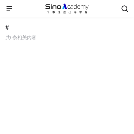
#
共
0
条相关内容