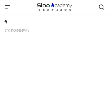
#
共
0
条相关内容