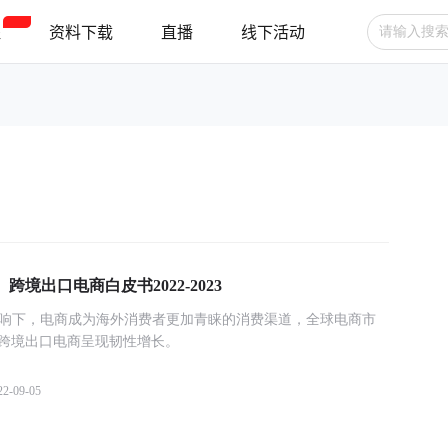
程
资料下载
直播
线下活动
广告投放
选品技巧
账号管理
跨境支付
跨境物流
新手指南
院】跨境出口电商白皮书2022-2023
的持续影响下，电商成为海外消费者更加青睐的消费渠道，全球电商市
跨境出口电商呈现韧性增长。
22-09-05