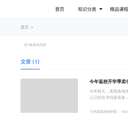
首页
知识分类
精品课
首页
>
行业动态
政策解读
共
1
条相关内容
营销推广
网站运营
文章 (1)
今年返校开学季卖什
今年秋天，美国各地
人已经在寻找新装备：
飞书深诺营销学院
443