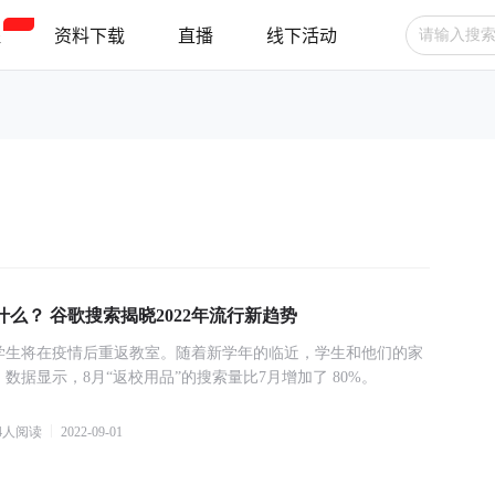
程
资料下载
直播
线下活动
广告投放
选品技巧
账号管理
跨境支付
跨境物流
新手指南
么？ 谷歌搜索揭晓2022年流行新趋势
学生将在疫情后重返教室。随着新学年的临近，学生和他们的家
数据显示，8月“返校用品”的搜索量比7月增加了 80%。
4
人阅读
2022-09-01