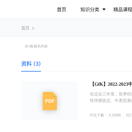
首页
知识分类
精品课
首页
>
行业动态
政策解读
共
3
条相关内容
营销推广
网站运营
资料 (3)
【GfK】2022-2
在过去三年里，世界经
性停摆状态、中美贸易
97
次下载
6.20
MB
202