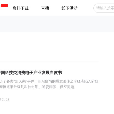
程
资料下载
直播
线下活动
广告投放
选品技巧
账号管理
跨境支付
跨境物流
新手指南
023中国科技类消费电子产业发展白皮书
历了各类“黑天鹅”事件：新冠疫情的爆发迫使全球经济陷入阶段
摩擦逐渐升级到科技封锁、通货膨胀、供应问题。
3-01-05