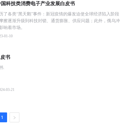
023中国科技类消费电子产业发展白皮书
历了各类“黑天鹅”事件：新冠疫情的爆发迫使全球经济陷入阶段
摩擦逐渐升级到科技封锁、通货膨胀、供应问题；此外，俄乌冲
影响着市场。
23-01-10
白皮书
书.
024-03-21
1