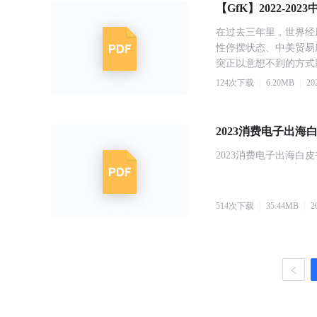
【GfK】2022-2
在过去三年里，世界经
性停摆状态、中美贸易
突正以意想不到的方式
124
次下载
6.20
MB
20
2023消费电子出海
2023消费电子出海白皮
514
次下载
35.44
MB
2