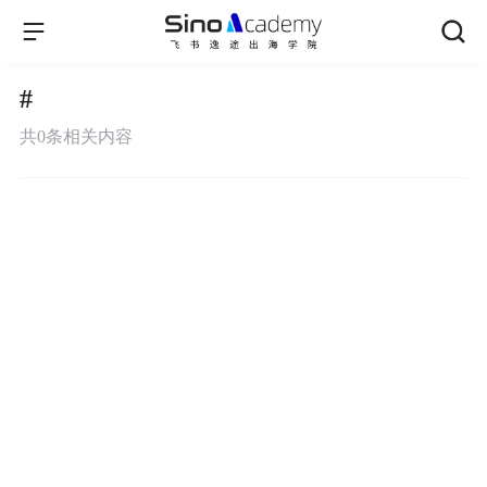
#
共
0
条相关内容