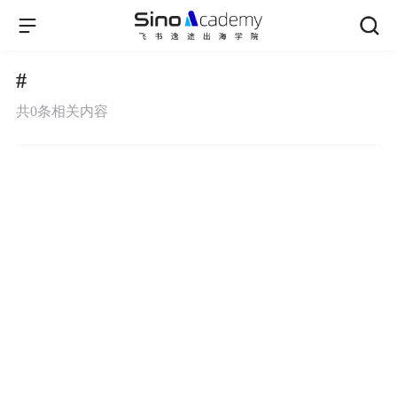
#
共
0
条相关内容