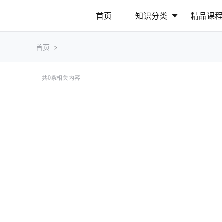
首页
知识分类
精品课
首页
>
行业动态
政策解读
共
0
条相关内容
营销推广
网站运营