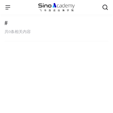
#
共
0
条相关内容